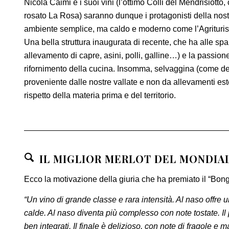
Nicola Caimi e i suoi vini (l’ottimo Colli del Mendrisiotto, 
rosato La Rosa) saranno dunque i protagonisti della nost
ambiente semplice, ma caldo e moderno come l’Agrituris
Una bella struttura inaugurata di recente, che ha alle spa
allevamento di capre, asini, polli, galline…) e la passione
rifornimento della cucina. Insomma, selvaggina (come del r
proveniente dalle nostre vallate e non da allevamenti este
rispetto della materia prima e del territorio.
IL MIGLIOR MERLOT DEL MONDIA
Ecco la motivazione della giuria che ha premiato il “Bon
“Un vino di grande classe e rara intensità. Al naso offre
calde. Al naso diventa più complesso con note tostate. Il
ben integrati. Il finale è delizioso, con note di fragole 