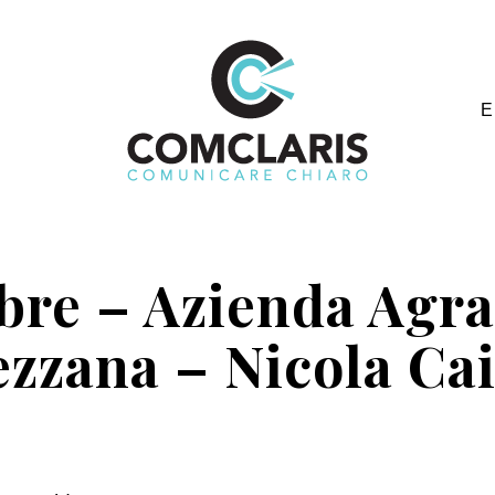
E
bre – Azienda Agr
zzana – Nicola Ca