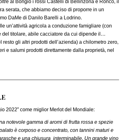
oltre al Bongio i rossi Castelli di Bellinzona e Ronco, il
ra serata, che abbiamo deciso di proporre in un
mo DaMe di Danilo Barelli a Lodrino.
lle un’attività agricola a conduzione famigliare (con
 del titolare, abile cacciatore da cui dipende il…
esto gli altri prodotti dell’azienda) a chilometro zero,
ri e salumi prodotti direttamente dalla proprietà, nel
LE
gio 2022” come miglior Merlot del Mondiale:
 una notevole gamma di aromi di frutta rossa e spezie
 palato è corposo e concentrato, con tannini maturi e
e marasche e una chiusura interminabile. Un grande vino