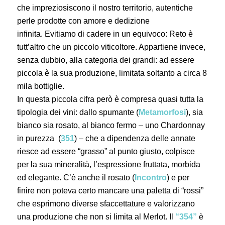
che impreziosiscono il nostro territorio, autentiche
perle prodotte con amore e dedizione
infinita. Evitiamo di cadere in un equivoco: Reto è
tutt’altro che un piccolo viticoltore. Appartiene invece,
senza dubbio, alla categoria dei grandi: ad essere
piccola è la sua produzione, limitata soltanto a circa 8
mila bottiglie.
In questa piccola cifra però è compresa quasi tutta la
tipologia dei vini: dallo spumante (
Metamorfosi
), sia
bianco sia rosato, al bianco fermo – uno Chardonnay
in purezza (
351
) – che a dipendenza delle annate
riesce ad essere “grasso” al punto giusto, colpisce
per la sua mineralità, l’espressione fruttata, morbida
ed elegante. C’è anche il rosato (
Incontro
) e per
finire non poteva certo mancare una paletta di “rossi”
che esprimono diverse sfaccettature e valorizzano
una produzione che non si limita al Merlot. Il
“354”
è