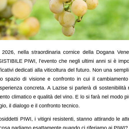
 2026, nella straordinaria cornice della Dogana Vene
ISTIBILE PIWI, l’evento che negli ultimi anni si è im
icativi dedicati alla viticoltura del futuro. Non una semp
o spazio di visione e confronto in cui il cambiamento
sperienza concreta. A Lazise si parlerà di sostenibilità
nto climatico e qualità del vino. E lo si farà nel modo più
io, il dialogo e il confronto tecnico.
siddetti PIWI, i vitigni resistenti, stanno attirando le a
i cosa parliamo esattamente quando ci riferiamo ai PIWI?