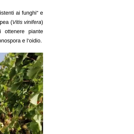
stenti ai funghi” e
opea (
Vitis vinifera
)
i ottenere piante
onospora e l’oidio.