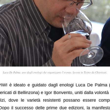
Luca De Palma, uno degli enologi che organizzano l’evento, lavora in Ticino da Chiericati.
WI è ideato e guidato dagli enologi Luca De Palma (a
iericati di Bellinzona) e Igor Bonvento, uniti dalla volontà
dizi, dove le varietà resistenti possano essere com
opo il successo delle prime due edizioni, la manifest