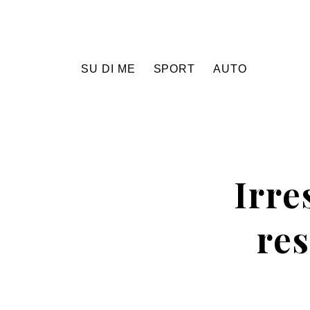
SU DI ME
SPORT
AUTO
Irre
res