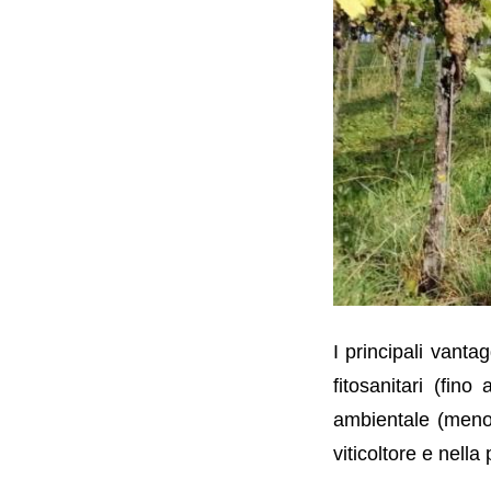
I principali vanta
fitosanitari (fino
ambientale (meno p
viticoltore e nella