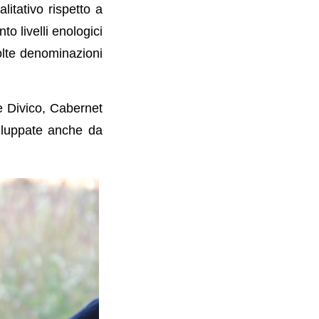
litativo rispetto a
to livelli enologici
molte denominazioni
e Divico, Cabernet
viluppate anche da