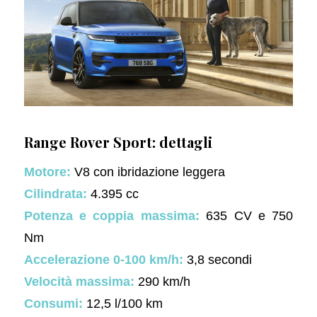
Range Rover Sport: dettagli
Motore:
V8 con ibridazione leggera
Cilindrata:
4.395 cc
Potenza e coppia massima:
635 CV e 750
Nm
Accelerazione 0-100 km/h:
3,8 secondi
Velocità massima:
290 km/h
Consumi:
12,5 l/100 km